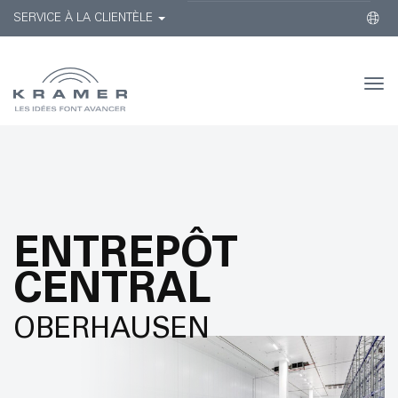
SERVICE À LA CLIENTÈLE
Togg
navi
ENTREPÔT
CENTRAL
OBERHAUSEN