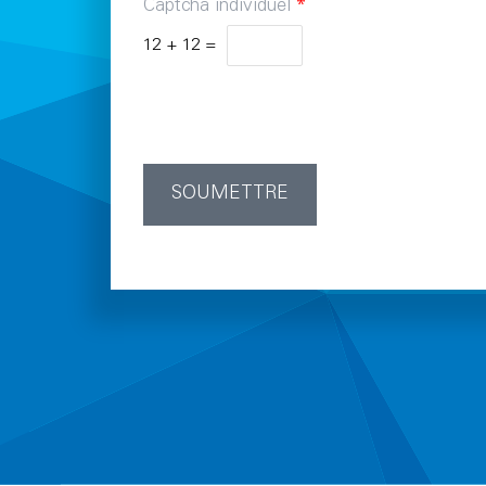
Captcha individuel
*
12
+
12
=
SOUMETTRE