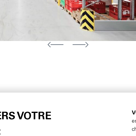
V
ERS VOTRE
e
c
: