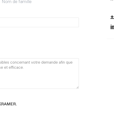
Nom de famille
+
i
e KRAMER.