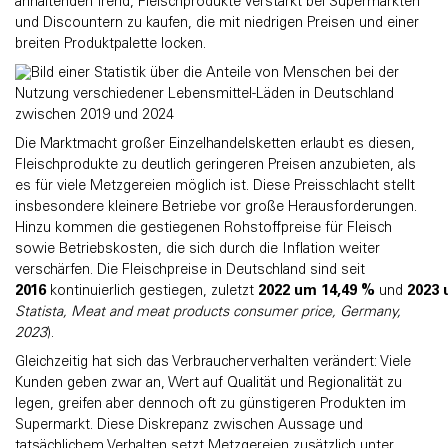
anhaltenden Trend, Fleischprodukte verstärkt bei Supermärkten
und Discountern zu kaufen, die mit niedrigen Preisen und einer
breiten Produktpalette locken.
Die Marktmacht großer Einzelhandelsketten erlaubt es diesen,
Fleischprodukte zu deutlich geringeren Preisen anzubieten, als
es für viele Metzgereien möglich ist. Diese Preisschlacht stellt
insbesondere kleinere Betriebe vor große Herausforderungen.
Hinzu kommen die gestiegenen Rohstoffpreise für Fleisch
sowie Betriebskosten, die sich durch die Inflation weiter
verschärfen. Die Fleischpreise in Deutschland sind seit
2016
kontinuierlich gestiegen, zuletzt
2022 um 14,49 %
und
2023 
Statista, Meat and meat products consumer price, Germany,
2023
).
Gleichzeitig hat sich das Verbraucherverhalten verändert: Viele
Kunden geben zwar an, Wert auf Qualität und Regionalität zu
legen, greifen aber dennoch oft zu günstigeren Produkten im
Supermarkt. Diese Diskrepanz zwischen Aussage und
tatsächlichem Verhalten setzt Metzgereien zusätzlich unter