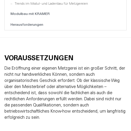
Trends im Modul- und Ladenbau für Metzgereien
Modulbau mit KRAMER
Herausforderungen
Preiswettbewerb
Sich verändernde Ernährungstrends
Nachhaltigkeitspolitik
VORAUSSETZUNGEN
Fachkräftemangel
Übernahme einer Metzgerei
Die Eröffnung einer eigenen Metzgerei ist ein großer Schritt, der
nicht nur handwerkliches Können, sondern auch
Sie haben einen konkreten Bedarf? Wir beraten Sie gern.
organisatorisches Geschick erfordert. Ob der klassische Weg
über den Meisterbrief oder alternative Möglichkeiten –
UNSER Fazit ZUR ERÖFFNUNG EINER METZGEREI
entscheidend ist, dass sowohl die fachlichen als auch die
Quellen
rechtlichen Anforderungen erfüllt werden. Dabei sind nicht nur
die passenden Qualifikationen, sondern auch
betriebswirtschaftliches Know-how entscheidend, um langfristig
erfolgreich zu sein.