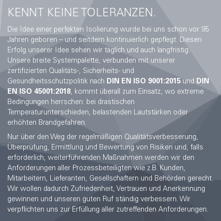
KENNT KEINE TOLERANZEN.
Die Idee einer perfekten Isolierung wurde bei uns schon vor 95
Jahren geboren – und seitdem kontinuierlich gepflegt. Diesen
Erfolg unserer Idee sehen wir täglich und auch langfristig.
Unsere breite Systempalette, verbunden mit unserer
zertifizierten Qualitäts-, Sicherheits- und
Gesundheitsschutzpolitik nach
DIN EN ISO 9001:2015
und
DIN
EN ISO 45001:2018
, kommt überall zum Einsatz, wo extreme
Bedingungen herrschen: bei drastischen
Temperaturunterschieden, belastenden Lautstärken oder
erhöhten Brandgefahren.
Nur über den Weg der regelmäßigen Qualitätsverbesserung,
Überprüfung, Ermittlung und Bewertung von Risiken und, falls
erforderlich, weiterführenden Maßnahmen werden wir den
Anforderungen aller Prozessbeteiligten wie z.B. Kunden,
Mitarbeitern, Lieferanten, Gesellschaftern und Behörden gerecht.
Wir wollen dadurch Zufriedenheit, Vertrauen und Anerkennung
gewinnen und unseren guten Ruf ständig verbessern. Wir
verpflichten uns zur Erfüllung aller zutreffenden Anforderungen.