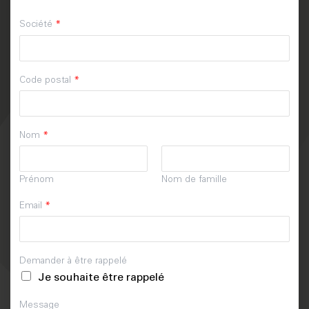
Société
*
Code postal
*
Nom
*
Prénom
Nom de famille
Email
*
Demander à être rappelé
Je souhaite être rappelé
Message