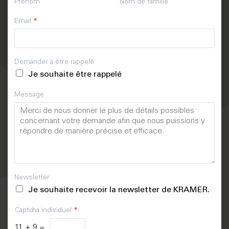
Prénom
Nom de famille
Email
*
Demander à être rappelé
Je souhaite être rappelé
Message
Newsletter
Je souhaite recevoir la newsletter de KRAMER.
Captcha individuel
*
11
+
9
=