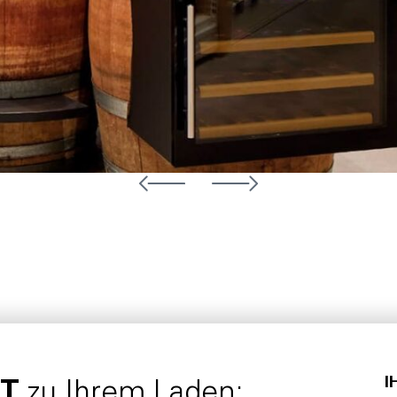
I
TT
zu Ihrem Laden: