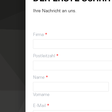
Ihre Nachricht an uns.
Firma
*
Postleitzahl
*
Name
*
Vorname
E-Mail
*