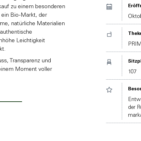
Eröff
nkauf zu einem besonderen
 ein Bio-Markt, der
Okto
me, natürliche Materialien
 authentische
Thek
höhe Leichtigkeit
PRI
kt.
uss, Transparenz und
Sitzp
 einem Moment voller
107
Beson
Entwi
der R
marka