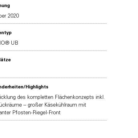
nung
ber 2020
entyp
MO® UB
lätze
derheiten/Highlights
cklung des kompletten Flächenkonzepts inkl.
ückräume – großer Käsekühlraum mit
nter Pfosten-Riegel-Front