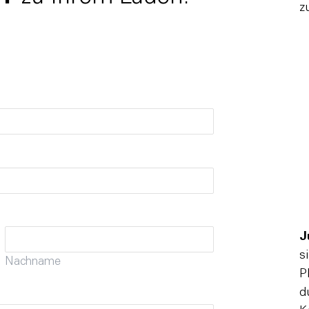
z
J
s
Nachname
P
d