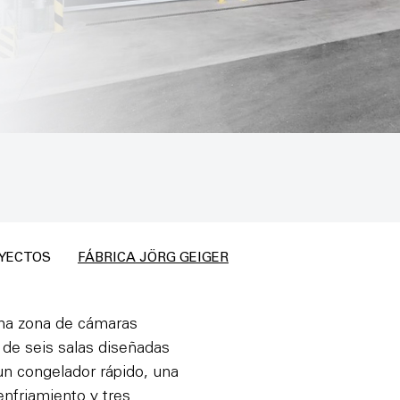
YECTOS
FÁBRICA JÖRG GEIGER
una zona de cámaras
l de seis salas diseñadas
un congelador rápido, una
nfriamiento y tres