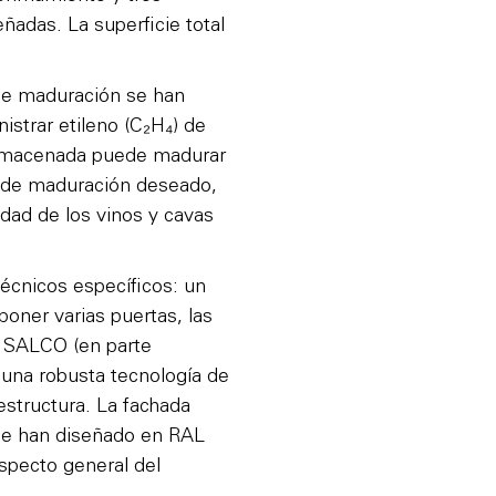
adas. La superficie total
 de maduración se han
strar etileno (C₂H₄) de
 almacenada puede madurar
o de maduración deseado,
idad de los vinos y cavas
écnicos específicos: un
poner varias puertas, las
s SALCO (en parte
y una robusta tecnología de
estructura. La fachada
a se han diseñado en RAL
specto general del