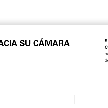
S
HACIA SU CÁMARA
C
p
d