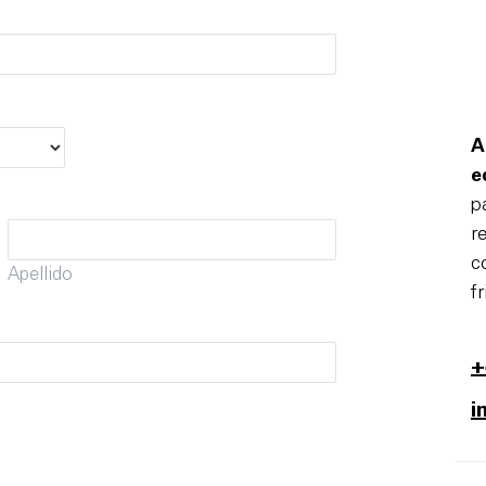
A
e
p
r
c
Apellido
fr
+
i