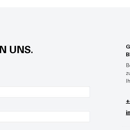
G
N UNS.
B
B
z
I
+
i